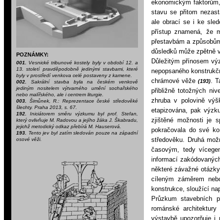
ekonomickým faktorům,
stavu se přitom nezast
ale
obrací se i ke sle
přístup znamená, že m
přestavbám a způsobům,
důsledků může zpětně v
POZNÁMKY:
Důležitým přínosem výz
001.
Vesnické tribunové kostely byly v období 12. a
13. století pravděpodobně jedinými stavbami, které
nepopsaného konstrukční
byly v prostředí venkova celé postaveny z kamene.
chrámové věže
. 
(193)
002.
Sakrální stavba byla na českém venkově
jediným nositelem výtvarného umění sochařského
přibližně totožných niv
nebo malířského, ale i centrem liturgie.
zhruba v polovině výšk
003.
Šimůnek, R.: Reprezentace české středověké
šlechty. Praha 2013, s. 67.
etapizována, pak výzku
192.
Iniciátorem směru výzkumu byl prof. Stefan,
zjištěné možnosti je
který ovlivňuje M. Radovou a jejího žáka J. Škabradu,
jejichž metodický odkaz přebírá M. Hauserová.
pokračovala do své ko
193.
Tento jev byl zatím sledován pouze na západní
středověku. Druhá možn
osové věži.
časovým, tedy vícege
informací zakódovaných
některé závažné otázky 
cíleným záměrem nebo
konstrukce, sloužící na
Průzkum stavebních po
románské architektury
výstavbě upozorňuje i 