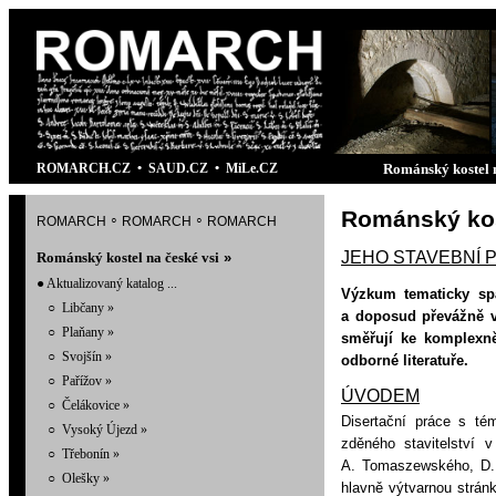
ROMARCH.CZ
•
SAUD.CZ
•
MiLe.CZ
Románský kostel n
Románský kos
romarch
romarch
romarch
◦
◦
JEHO STAVEBNÍ 
Románský kostel na české vsi
»
●
Aktualizovaný katalog ...
Výzkum tematicky sp
○
Libčany »
a
doposud převážně v
○
Plaňany »
směřují ke komplexně
○
Svojšín »
odborné literatuře.
○
Pařížov »
ÚVODEM
○
Čelákovice »
Disertační práce s té
○
Vysoký Újezd »
zděného stavitelství 
○
Třebonín »
A.
Tomaszewského, D. 
○
Olešky »
hlavně výtvarnou strán