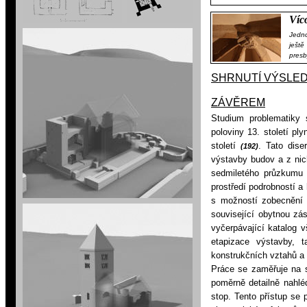
Víc
Jedn
ještě
presb
SHRNUTÍ VÝSLE
ZÁVĚREM
Studium problematiky 
poloviny 13. století p
století
. Tato dise
(192)
výstavby budov a z nic
sedmiletého průzkumu
prostředí podrobností a
s možností zobecnění z
související obytnou zás
vyčerpávající katalog 
etapizace výstavby, t
konstrukčních vztahů a
Práce se zaměřuje na s
poměrně detailně nahlé
stop. Tento přístup se