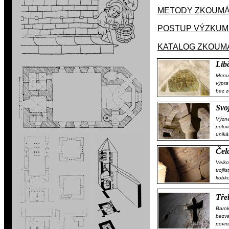
METODY ZKOUMÁ
POSTUP VÝZKUM
KATALOG ZKOUM
Lib
Monu
výpra
bez z
Svo
Význa
polov
uniká
Čel
Velko
trojl
kobko
Tře
Barok
bezva
povrc