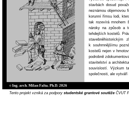
stavbách dosud považo
neznámou objemovou fi
korunní římsu lodi, kte
tak rozevírá mnohem šir
nároky na způsob a te
tehdejších kostelů. Prá
stavebněhistorickým 
k
souhrnnějšímu pozná
kostelů nejen v hmotov
podrobně zdokumentovan
stavitelství a architek
souvislostí. Výzkum t
společnosti, ale vytváří 
Ing
arch
Milan Falta
Ph
D
2026
©
.
.
,
.
.
Tento projekt vzniká za podpory
studentské grantové soutěže
ČVUT FA