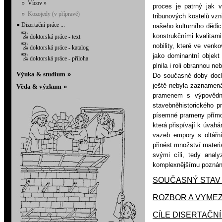
○
Vícov »
proces je patrný jak 
○
Kozojedy (v přípravě)
tribunových kostelů vzn
●
Dizertační práce ...
našeho kulturního dědi
konstrukčními kvalitami
doktorská práce - text
nobility, které ve ven
doktorská práce - katalog
jako dominantní objekt
doktorská práce - příloha
plnila i roli obrannou n
Výuka & studiu
m
»
Do současné doby doch
ještě nebyla zaznamen
Věda & výzkum
»
pramenem s výpovědní
stavebněhistorického 
písemné prameny přímo
která přispívají k úvah
vazeb empory s oltářn
přinést množství materi
svými cíli, tedy anal
komplexnějšímu poznání 
SOUČASNÝ STAV 
ROZBOR A VYME
CÍLE DISERTAČN